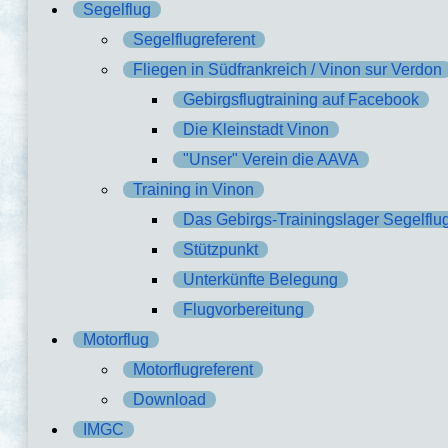
Segelflug
Segelflugreferent
Fliegen in Südfrankreich / Vinon sur Verdon
Gebirgsflugtraining auf Facebook
Die Kleinstadt Vinon
"Unser" Verein die AAVA
Training in Vinon
Das Gebirgs-Trainingslager Segelflu
Stützpunkt
Unterkünfte Belegung
Flugvorbereitung
Motorflug
Motorflugreferent
Download
IMGC