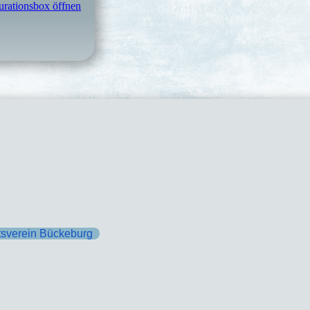
urationsbox öffnen
tsverein Bückeburg