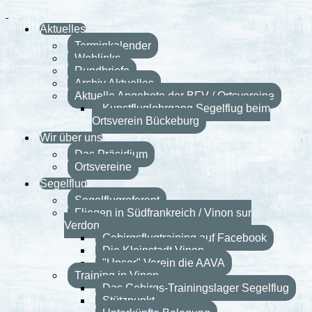
Aktuelles
Terminkalender
Weblinks
Rundbriefe
Archiv Aktuelles
Aktuelle Angebote der BFV / Ortsvereine
Kunstfluglehrgang Segelflug beim
Ortsverein Bückeburg
Wir über uns
Das Präsidium
Ortsvereine
Segelflug
Segelflugreferent
Fliegen in Südfrankreich / Vinon sur
Verdon
Gebirgsflugtraining auf Facebook
Die Kleinstadt Vinon
"Unser" Verein die AAVA
Training in Vinon
Das Gebirgs-Trainingslager Segelflug
Stützpunkt