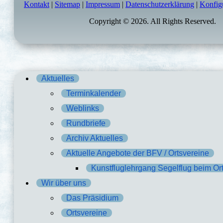
Kontakt
|
Sitemap
|
Impressum
|
Datenschutzerklärung
|
Konfig
Copyright © 2026. All Rights Reserved.
Aktuelles
Terminkalender
Weblinks
Rundbriefe
Archiv Aktuelles
Aktuelle Angebote der BFV / Ortsvereine
Kunstfluglehrgang Segelflug beim Or
Wir über uns
Das Präsidium
Ortsvereine