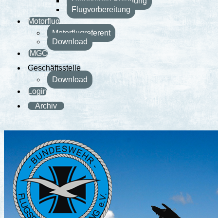
Unterkünfte Belegung
Flugvorbereitung
Motorflug
Motorflugreferent
Download
IMGC
Geschäftsstelle
Download
Login
Archiv