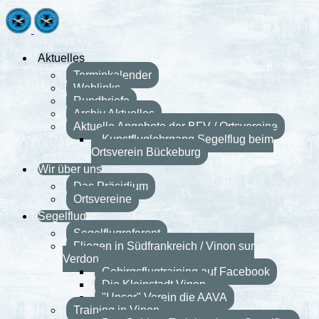
Aktuelles
Terminkalender
Weblinks
Rundbriefe
Archiv Aktuelles
Aktuelle Angebote der BFV / Ortsvereine
Kunstfluglehrgang Segelflug beim
Ortsverein Bückeburg
Wir über uns
Das Präsidium
Ortsvereine
Segelflug
Segelflugreferent
Fliegen in Südfrankreich / Vinon sur
Verdon
Gebirgsflugtraining auf Facebook
Die Kleinstadt Vinon
"Unser" Verein die AAVA
Training in Vinon