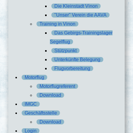
Die Kleinstadt Vinon
"Unser" Verein die AAVA
Training in Vinon
Das Gebirgs-Trainingslager
Segelflug
Stützpunkt
Unterkünfte Belegung
Flugvorbereitung
Motorflug
Motorflugreferent
Download
IMGC
Geschäftsstelle
Download
Login