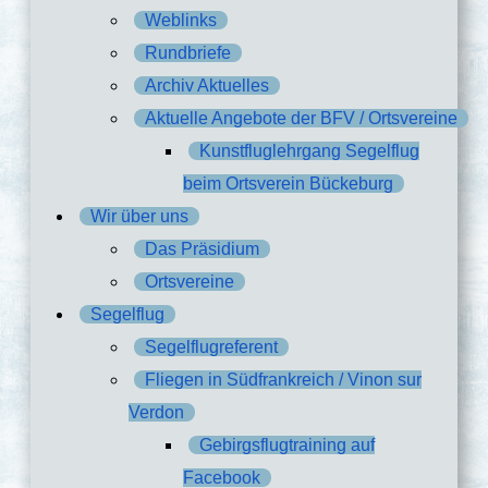
Weblinks
Rundbriefe
Archiv Aktuelles
Aktuelle Angebote der BFV / Ortsvereine
Kunstfluglehrgang Segelflug
beim Ortsverein Bückeburg
Wir über uns
Das Präsidium
Ortsvereine
Segelflug
Segelflugreferent
Fliegen in Südfrankreich / Vinon sur
Verdon
Gebirgsflugtraining auf
Facebook