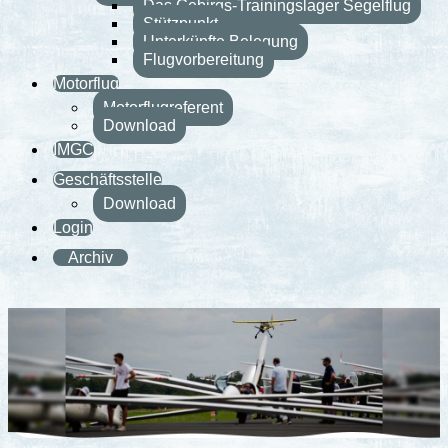
Das Gebirgs-Trainingslager Segelflug
Stützpunkt
Unterkünfte Belegung
Flugvorbereitung
Motorflug
Motorflugreferent
Download
IMGC
Geschäftsstelle
Download
Login
Archiv